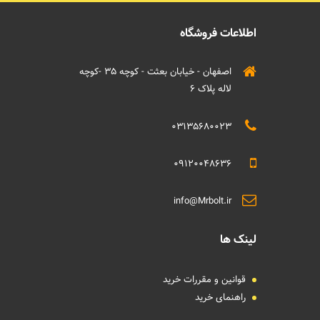
اطلاعات فروشگاه
اصفهان - خیابان بعثت - کوچه 35 -کوچه
لاله پلاک 6
03135680023
09120048636
info@Mrbolt.ir
لینک ها
قوانین و مقررات خرید
راهنمای خرید